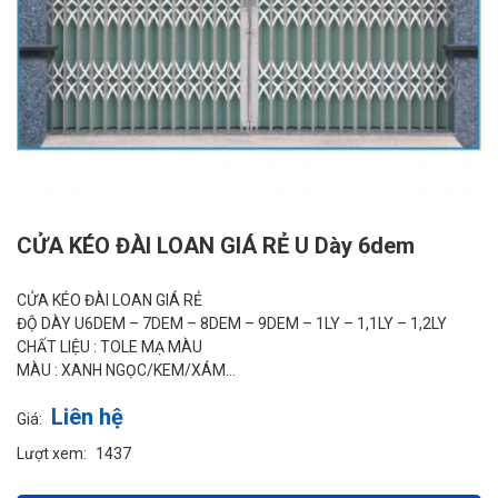
CỬA KÉO ĐÀI LOAN GIÁ RẺ U Dày 6dem
CỬA KÉO ĐÀI LOAN GIÁ RẺ
ĐỘ DÀY U6DEM – 7DEM – 8DEM – 9DEM – 1LY – 1,1LY – 1,2LY
CHẤT LIỆU : TOLE MẠ MÀU
MÀU : XANH NGỌC/KEM/XÁM…
Liên hệ
Giá:
Lượt xem:
1437