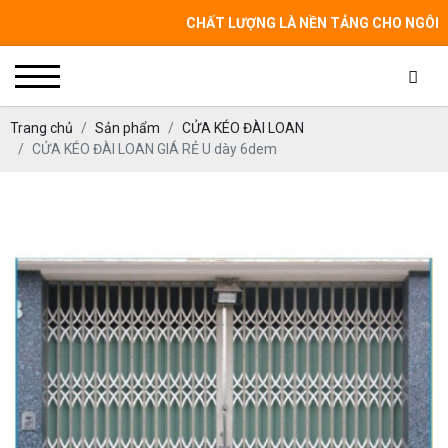
CHẤT LƯỢNG LÀ NỀN TẢNG CHO NGÔI NHÀ CỦ
Trang chủ
Sản phẩm
CỬA KÉO ĐÀI LOAN
CỬA KÉO ĐÀI LOAN GIÁ RẺ U dày 6dem