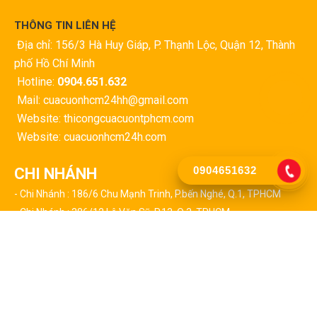
THÔNG TIN LIÊN HỆ
Địa chỉ: 156/3 Hà Huy Giáp, P. Thạnh Lộc, Quận 12, Thành
phố Hồ Chí Minh
Hotline:
0904.651.632
Mail: cuacuonhcm24hh@gmail.com
Website: thicongcuacuontphcm.com
Website: cuacuonhcm24h.com
0904651632
CHI NHÁNH
- Chi Nhánh : 186/6 Chu Mạnh Trinh, P.bến Nghé, Q.1, TPHCM
- Chi Nhánh : 386/12 Lê Văn Sỹ, P.13, Q.3, TPHCM
- Chi Nhánh : 127 Triệu Quang Phục, P.10, Q.5, TPHCM
- Chi Nhánh : 24/2 Huỳnh Tấn Phát, P.tân Thuận Tây, Q.7, TPHCM
- Chi Nhánh : 459 Lã Xuân Oai, P.trường Thạnh, Q9, TPHCM
CHI NHÁNH CÁC QUẬN TẠI TPHCM