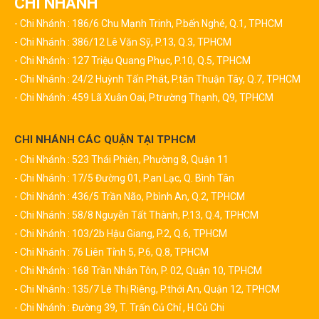
CHI NHÁNH
- Chi Nhánh : 186/6 Chu Mạnh Trinh, P.bến Nghé, Q.1, TPHCM
- Chi Nhánh : 386/12 Lê Văn Sỹ, P.13, Q.3, TPHCM
- Chi Nhánh : 127 Triệu Quang Phục, P.10, Q.5, TPHCM
- Chi Nhánh : 24/2 Huỳnh Tấn Phát, P.tân Thuận Tây, Q.7, TPHCM
- Chi Nhánh : 459 Lã Xuân Oai, P.trường Thạnh, Q9, TPHCM
CHI NHÁNH CÁC QUẬN TẠI TPHCM
- Chi Nhánh : 523 Thái Phiên, Phường 8, Quận 11
- Chi Nhánh : 17/5 Đường 01, P.an Lạc, Q. Bình Tân
- Chi Nhánh : 436/5 Trần Não, P.bình An, Q.2, TPHCM
- Chi Nhánh : 58/8 Nguyễn Tất Thành, P.13, Q.4, TPHCM
- Chi Nhánh : 103/2b Hậu Giang, P.2, Q.6, TPHCM
- Chi Nhánh : 76 Liên Tỉnh 5, P.6, Q.8, TPHCM
- Chi Nhánh : 168 Trần Nhân Tôn, P. 02, Quận 10, TPHCM
- Chi Nhánh : 135/7 Lê Thị Riêng, P.thới An, Quận 12, TPHCM
- Chi Nhánh : Đường 39, T. Trấn Củ Chỉ , H.Củ Chi