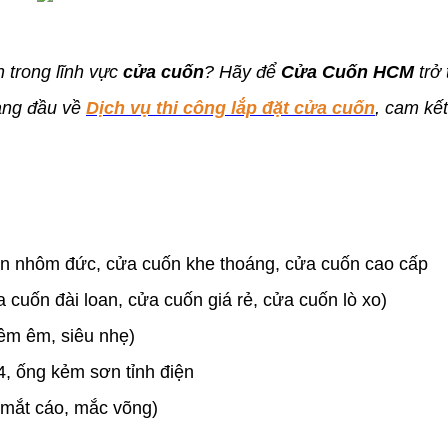
n trong lĩnh vực
cửa cuốn
? Hãy để
Cửa Cuốn HCM
trở
àng đầu về
Dịch vụ thi công lắp đặt cửa cuốn
, cam kế
ốn nhôm đức, cửa cuốn khe thoáng, cửa cuốn cao cấp
 cuốn đài loan, cửa cuốn giá rẻ, cửa cuốn lò xo)
êm êm, siêu nhẹ)
, ống kẻm sơn tỉnh điện
 mắt cáo, mắc võng)