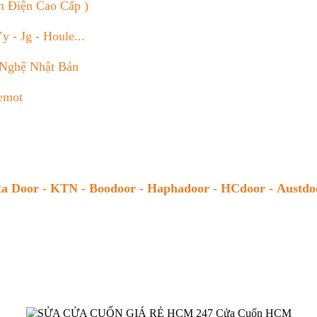
nh Điện Cao Cấp )
 - Jg - Houle...
 Nghệ Nhật Bản
Remot
ta Door - KTN - Boodoor -
Haphadoor - HCdoor - Austdoo