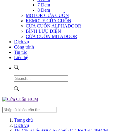
7 Dem
8 Dem
MOTOR CỬA CUỐN
REMOTE CỬA CUỐN
CỬA CUỐN ALPHADOOR
BÌNH LƯU ĐIỆN
CỬA CUỐN MITADOOR
Dịch vụ
Công trình
Tin tức
Liên hệ
Trang chủ
Dịch vụ
Thi Công Lắp Đặt Cửa Cuốn Giá Rẻ Tại TPHCM