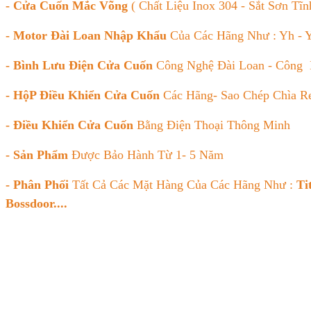
- Cửa
Cuốn Mắc Võng
( Chất Liệu Inox 304 - Sắt Sơn Tĩ
- Motor
Đài Loan Nhập Khẩu
Của Các Hãng Như : Yh - Yy
- Bình
Lưu Điện Cửa Cuốn
Công Nghệ Đài Loan - Công
- HộP Điều Khiển Cửa Cuốn
Các Hãng- Sao Chép Chìa 
- Điều Khiển Cửa Cuốn
Bằng Điện Thoại Thông Minh
- Sản Phẩm
Được Bảo Hành Từ 1- 5 Năm
- Phân
Phối
Tất Cả Các Mặt Hàng Của Các Hãng Như :
Ti
Bossdoor....