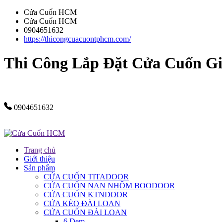
Cửa Cuốn HCM
Cửa Cuốn HCM
0904651632
https://thicongcuacuontphcm.com/
Thi Công Lắp Đặt Cửa Cuốn G
0904651632
Trang chủ
Giới thiệu
Sản phẩm
CỬA CUỐN TITADOOR
CỬA CUỐN NAN NHÔM BOODOOR
CỬA CUỐN KTNDOOR
CỬA KÉO ĐÀI LOAN
CỬA CUỐN ĐÀI LOAN
6 Dem