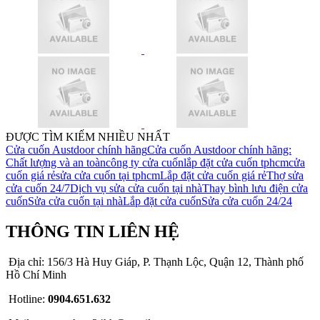
ĐƯỢC TÌM KIẾM NHIỀU NHẤT
Cửa cuốn Austdoor chính hãng
Cửa cuốn Austdoor chính hãng:
Chất lượng và an toàn
công ty cửa cuốn
lắp đặt cửa cuốn tphcm
cửa
cuốn giá rẻ
sửa cửa cuốn tại tphcm
Lắp đặt cửa cuốn giá rẻ
Thợ sửa
cửa cuốn 24/7
Dịch vụ sửa cửa cuốn tại nhà
Thay bình lưu điện cửa
cuốn
Sửa cửa cuốn tại nhà
Lắp đặt cửa cuốn
Sửa cửa cuốn 24/24
THÔNG TIN LIÊN HỆ
Địa chỉ: 156/3 Hà Huy Giáp, P. Thạnh Lộc, Quận 12, Thành phố
Hồ Chí Minh
Hotline:
0904.651.632