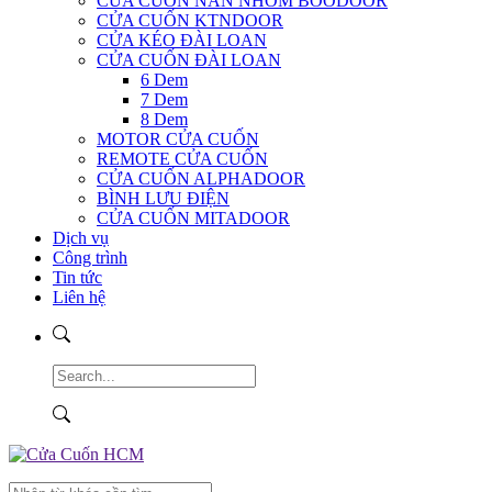
CỬA CUỐN NAN NHÔM BOODOOR
CỬA CUỐN KTNDOOR
CỬA KÉO ĐÀI LOAN
CỬA CUỐN ĐÀI LOAN
6 Dem
7 Dem
8 Dem
MOTOR CỬA CUỐN
REMOTE CỬA CUỐN
CỬA CUỐN ALPHADOOR
BÌNH LƯU ĐIỆN
CỬA CUỐN MITADOOR
Dịch vụ
Công trình
Tin tức
Liên hệ