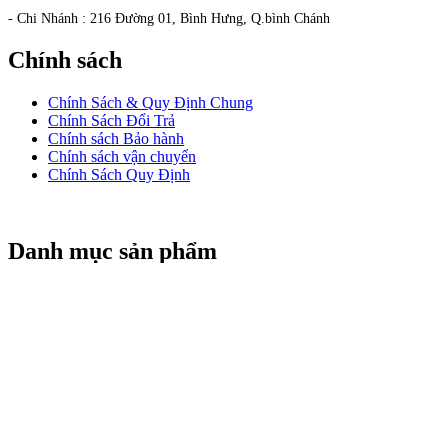
- Chi Nhánh : 216 Đường 01, Bình Hưng, Q.bình Chánh
Chính sách
Chính Sách & Quy Định Chung
Chính Sách Đổi Trả
Chính sách Bảo hành
Chính sách vận chuyển
Chính Sách Quy Định
Danh mục sản phẩm
CỬA CUỐN TITADOOR
CỬA CUỐN NAN NHÔM BOODOOR
CỬA CUỐN KTNDOOR
CỬA KÉO ĐÀI LOAN
CỬA CUỐN ĐÀI LOAN
MOTOR CỬA CUỐN
REMOTE CỬA CUỐN
CỬA CUỐN ALPHADOOR
BÌNH LƯU ĐIỆN