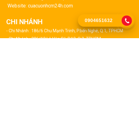
Website: cuacuonhcm24h.com
0904651632
CHI NHÁNH
- Chi Nhánh : 186/6 Chu Mạnh Trinh, P.bến Nghé, Q.1, TPHCM
- Chi Nhánh : 386/12 Lê Văn Sỹ, P.13, Q.3, TPHCM
- Chi Nhánh : 127 Triệu Quang Phục, P.10, Q.5, TPHCM
- Chi Nhánh : 24/2 Huỳnh Tấn Phát, P.tân Thuận Tây, Q.7, TPHCM
- Chi Nhánh : 459 Lã Xuân Oai, P.trường Thạnh, Q9, TPHCM
CHI NHÁNH CÁC QUẬN TẠI TPHCM
- Chi Nhánh : 523 Thái Phiên, Phường 8, Quận 11
- Chi Nhánh : 17/5 Đường 01, P.an Lạc, Q. Bình Tân
- Chi Nhánh : 436/5 Trần Não, P.bình An, Q.2, TPHCM
- Chi Nhánh : 58/8 Nguyễn Tất Thành, P.13, Q.4, TPHCM
- Chi Nhánh : 103/2b Hậu Giang, P.2, Q.6, TPHCM
- Chi Nhánh : 76 Liên Tỉnh 5, P.6, Q.8, TPHCM
- Chi Nhánh : 168 Trần Nhân Tôn, P. 02, Quận 10, TPHCM