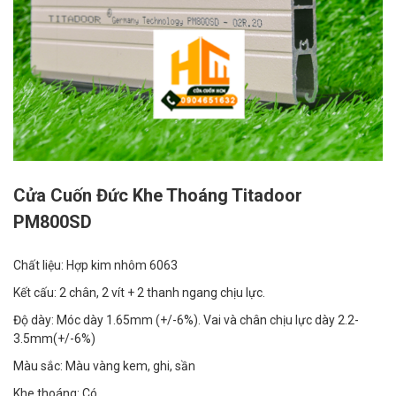
Cửa Cuốn Đức Khe Thoáng Titadoor
PM800SD
Chất liệu:
Hợp kim nhôm 6063
Kết cấu:
2 chân, 2 vít + 2 thanh ngang chịu lực.
Độ dày:
Móc dày 1.65mm (+/-6%). Vai và chân chịu lực dày 2.2-
3.5mm(+/-6%)
Màu sắc:
Màu vàng kem, ghi, sần
Khe thoáng:
Có