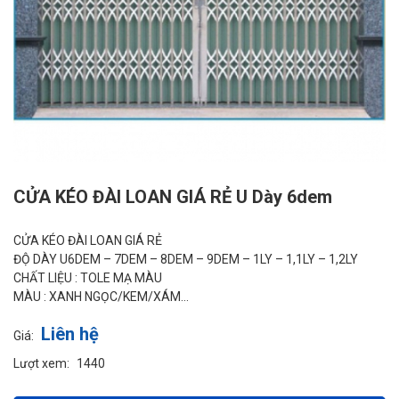
CỬA KÉO ĐÀI LOAN GIÁ RẺ U Dày 6dem
CỬA KÉO ĐÀI LOAN GIÁ RẺ
ĐỘ DÀY U6DEM – 7DEM – 8DEM – 9DEM – 1LY – 1,1LY – 1,2LY
CHẤT LIỆU : TOLE MẠ MÀU
MÀU : XANH NGỌC/KEM/XÁM…
Liên hệ
Giá:
Lượt xem:
1440