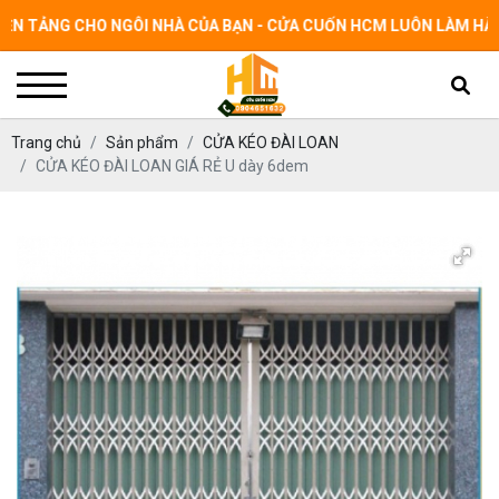
ẢNG CHO NGÔI NHÀ CỦA BẠN - CỬA CUỐN HCM LUÔN LÀM HÀI LÒN
Trang chủ
Sản phẩm
CỬA KÉO ĐÀI LOAN
CỬA KÉO ĐÀI LOAN GIÁ RẺ U dày 6dem