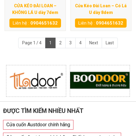
CỬA KÉO ĐÀI LOAN –
Cửa Kéo Đài Loan – Có Lá
KHÔNG LÁ U dày 7dem
U dày 8dem
Liên hệ :
0904651632
Liên hệ :
0904651632
Page 1 / 4
1
2
3
4
Next
Last
ĐƯỢC TÌM KIẾM NHIỀU NHẤT
Cửa cuốn Austdoor chính hãng