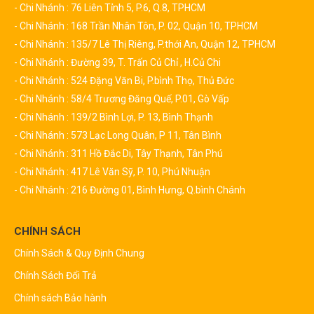
- Chi Nhánh : 76 Liên Tỉnh 5, P.6, Q.8, TPHCM
- Chi Nhánh : 168 Trần Nhân Tôn, P. 02, Quận 10, TPHCM
- Chi Nhánh : 135/7 Lê Thị Riêng, P.thới An, Quận 12, TPHCM
- Chi Nhánh : Đường 39, T. Trấn Củ Chỉ , H.Củ Chi
- Chi Nhánh : 524 Đặng Văn Bi, P.bình Thọ, Thủ Đức
- Chi Nhánh : 58/4 Trương Đăng Quế, P.01, Gò Vấp
- Chi Nhánh : 139/2 Bình Lợi, P. 13, Bình Thạnh
- Chi Nhánh : 573 Lạc Long Quân, P 11, Tân Bình
- Chi Nhánh : 311 Hồ Đắc Di, Tây Thạnh, Tân Phú
- Chi Nhánh : 417 Lê Văn Sỹ, P. 10, Phú Nhuận
- Chi Nhánh : 216 Đường 01, Bình Hưng, Q.bình Chánh
CHÍNH SÁCH
Chính Sách & Quy Định Chung
Chính Sách Đổi Trả
Chính sách Bảo hành