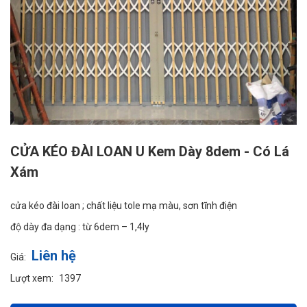
CỬA KÉO ĐÀI LOAN U Kem Dày 8dem - Có Lá
Xám
cửa kéo đài loan ; chất liệu tole mạ màu, sơn tĩnh điện
độ dày đa dạng : từ 6dem – 1,4ly
Liên hệ
Giá:
Lượt xem:
1397