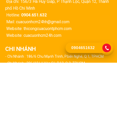
Địa chỉ: 156/3 Hà Huy Giáp, P. Thạnh Lộc, Quận 12, Thành
phố Hồ Chí Minh
Hotline:
0904.651.632
Mail: cuacuonhcm24hh@gmail.com
Website: thicongcuacuontphcm.com
Website: cuacuonhcm24h.com
0904651632
CHI NHÁNH
- Chi Nhánh : 186/6 Chu Mạnh Trinh, P.bến Nghé, Q.1, TPHCM
- Chi Nhánh : 386/12 Lê Văn Sỹ, P.13, Q.3, TPHCM
- Chi Nhánh : 127 Triệu Quang Phục, P.10, Q.5, TPHCM
- Chi Nhánh : 24/2 Huỳnh Tấn Phát, P.tân Thuận Tây, Q.7, TPHCM
- Chi Nhánh : 459 Lã Xuân Oai, P.trường Thạnh, Q9, TPHCM
CHI NHÁNH CÁC QUẬN TẠI TPHCM
- Chi Nhánh : 523 Thái Phiên, Phường 8, Quận 11
- Chi Nhánh : 17/5 Đường 01, P.an Lạc, Q. Bình Tân