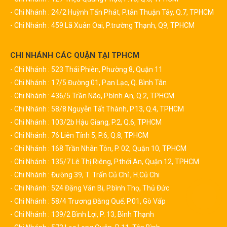
- Chi Nhánh : 24/2 Huỳnh Tấn Phát, P.tân Thuận Tây, Q.7, TPHCM
- Chi Nhánh : 459 Lã Xuân Oai, P.trường Thạnh, Q9, TPHCM
CHI NHÁNH CÁC QUẬN TẠI TPHCM
- Chi Nhánh : 523 Thái Phiên, Phường 8, Quận 11
- Chi Nhánh : 17/5 Đường 01, P.an Lạc, Q. Bình Tân
- Chi Nhánh : 436/5 Trần Não, P.bình An, Q.2, TPHCM
- Chi Nhánh : 58/8 Nguyễn Tất Thành, P.13, Q.4, TPHCM
- Chi Nhánh : 103/2b Hậu Giang, P.2, Q.6, TPHCM
- Chi Nhánh : 76 Liên Tỉnh 5, P.6, Q.8, TPHCM
- Chi Nhánh : 168 Trần Nhân Tôn, P. 02, Quận 10, TPHCM
- Chi Nhánh : 135/7 Lê Thị Riêng, P.thới An, Quận 12, TPHCM
- Chi Nhánh : Đường 39, T. Trấn Củ Chỉ , H.Củ Chi
- Chi Nhánh : 524 Đặng Văn Bi, P.bình Thọ, Thủ Đức
- Chi Nhánh : 58/4 Trương Đăng Quế, P.01, Gò Vấp
- Chi Nhánh : 139/2 Bình Lợi, P. 13, Bình Thạnh