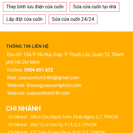
Thay bình lưu điện cửa cuốn
Sửa cửa cuốn tại nhà
Lắp đặt cửa cuốn
Sửa cửa cuốn 24/24
THÔNG TIN LIÊN HỆ
Địa chỉ: 156/3 Hà Huy Giáp, P. Thạnh Lộc, Quận 12, Thành
phố Hồ Chí Minh
Hotline:
0904.651.632
Mail: cuacuonhcm24hh@gmail.com
Website: thicongcuacuontphcm.com
Website: cuacuonhcm24h.com
CHI NHÁNH
- Chi Nhánh : 186/6 Chu Mạnh Trinh, P.bến Nghé, Q.1, TPHCM
- Chi Nhánh : 386/12 Lê Văn Sỹ, P.13, Q.3, TPHCM
- Chi Nhánh : 127 Triệu Quang Phục, P.10, Q.5, TPHCM