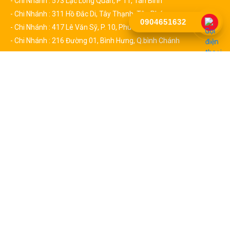
- Chi Nhánh : 573 Lạc Long Quân, P 11, Tân Bình
- Chi Nhánh : 311 Hồ Đắc Di, Tây Thạnh, Tân Phú
0904651632
- Chi Nhánh : 417 Lê Văn Sỹ, P. 10, Phú Nhuận
- Chi Nhánh : 216 Đường 01, Bình Hưng, Q.bình Chánh
CHÍNH SÁCH
Chính Sách & Quy Định Chung
Chính Sách Đổi Trả
Chính sách Bảo hành
Chính sách vận chuyển
Chính Sách Quy Định
DANH MỤC SẢN PHẨM
CỬA CUỐN TITADOOR
CỬA CUỐN NAN NHÔM BOODOOR