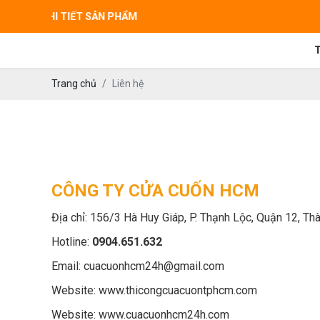
CHI TIẾT SẢN PHẨM
Trang chủ
Liên hệ
CÔNG TY CỬA CUỐN HCM
Địa chỉ: 156/3 Hà Huy Giáp, P. Thạnh Lộc, Quận 12, T
Hotline:
0904.651.632
Email: cuacuonhcm24h@gmail.com
Website: www.thicongcuacuontphcm.com
Website: www.cuacuonhcm24h.com