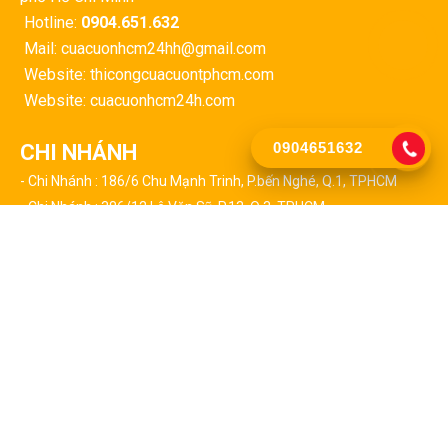
Hotline:
0904.651.632
Mail: cuacuonhcm24hh@gmail.com
Website: thicongcuacuontphcm.com
Website: cuacuonhcm24h.com
0904651632
CHI NHÁNH
- Chi Nhánh : 186/6 Chu Mạnh Trinh, P.bến Nghé, Q.1, TPHCM
- Chi Nhánh : 386/12 Lê Văn Sỹ, P.13, Q.3, TPHCM
- Chi Nhánh : 127 Triệu Quang Phục, P.10, Q.5, TPHCM
- Chi Nhánh : 24/2 Huỳnh Tấn Phát, P.tân Thuận Tây, Q.7, TPHCM
- Chi Nhánh : 459 Lã Xuân Oai, P.trường Thạnh, Q9, TPHCM
CHI NHÁNH CÁC QUẬN TẠI TPHCM
- Chi Nhánh : 523 Thái Phiên, Phường 8, Quận 11
- Chi Nhánh : 17/5 Đường 01, P.an Lạc, Q. Bình Tân
- Chi Nhánh : 436/5 Trần Não, P.bình An, Q.2, TPHCM