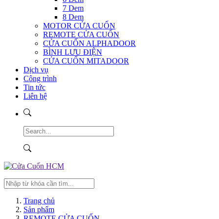
7 Dem
8 Dem
MOTOR CỬA CUỐN
REMOTE CỬA CUỐN
CỬA CUỐN ALPHADOOR
BÌNH LƯU ĐIỆN
CỬA CUỐN MITADOOR
Dịch vụ
Công trình
Tin tức
Liên hệ
Trang chủ
Sản phẩm
REMOTE CỬA CUỐN