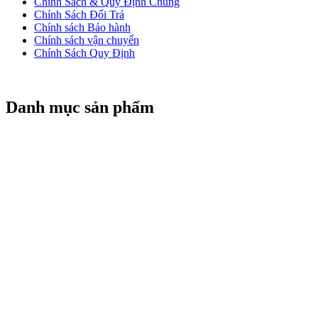
Chính Sách & Quy Định Chung
Chính Sách Đổi Trả
Chính sách Bảo hành
Chính sách vận chuyển
Chính Sách Quy Định
Danh mục sản phẩm
CỬA CUỐN TITADOOR
CỬA CUỐN NAN NHÔM BOODOOR
CỬA CUỐN KTNDOOR
CỬA KÉO ĐÀI LOAN
CỬA CUỐN ĐÀI LOAN
MOTOR CỬA CUỐN
REMOTE CỬA CUỐN
CỬA CUỐN ALPHADOOR
BÌNH LƯU ĐIỆN
CỬA CUỐN MITADOOR
© 2026 Copyright
Cửa Cuốn HCM. All Rights Reserved. Design
by DNC MEDIA.
.