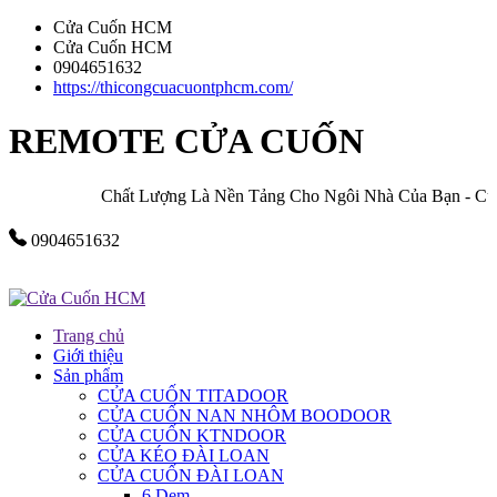
Cửa Cuốn HCM
Cửa Cuốn HCM
0904651632
https://thicongcuacuontphcm.com/
REMOTE CỬA CUỐN
Chất Lượng Là Nền Tảng Cho Ngôi Nhà Của Bạn - Cửa
0904651632
Trang chủ
Giới thiệu
Sản phẩm
CỬA CUỐN TITADOOR
CỬA CUỐN NAN NHÔM BOODOOR
CỬA CUỐN KTNDOOR
CỬA KÉO ĐÀI LOAN
CỬA CUỐN ĐÀI LOAN
6 Dem