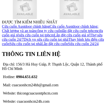
ĐƯỢC TÌM KIẾM NHIỀU NHẤT
Cửa cuốn Austdoor chính hãng
Cửa cuốn Austdoor chính hãng:
Chất lượng và an toàn
công ty cửa cuốn
lắp đặt cửa cuốn tphcm
cửa
cuốn giá rẻ
sửa cửa cuốn tại tphcm
Lắp đặt cửa cuốn giá rẻ
Thợ sửa
cửa cuốn 24/7
Dịch vụ sửa cửa cuốn tại nhà
Thay bình lưu điện cửa
cuốn
Sửa cửa cuốn tại nhà
Lắp đặt cửa cuốn
Sửa cửa cuốn 24/24
THÔNG TIN LIÊN HỆ
Địa chỉ: 156/3 Hà Huy Giáp, P. Thạnh Lộc, Quận 12, Thành phố
Hồ Chí Minh
Hotline:
0904.651.632
Mail: cuacuonhcm24hh@gmail.com
Website: thicongcuacuontphcm.com
Website: cuacuonhcm24h.com