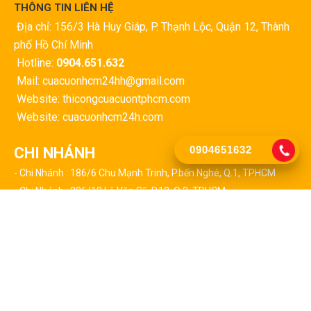
THÔNG TIN LIÊN HỆ
Địa chỉ: 156/3 Hà Huy Giáp, P. Thạnh Lộc, Quận 12, Thành
phố Hồ Chí Minh
Hotline:
0904.651.632
Mail: cuacuonhcm24hh@gmail.com
Website: thicongcuacuontphcm.com
Website: cuacuonhcm24h.com
0904651632
CHI NHÁNH
- Chi Nhánh : 186/6 Chu Mạnh Trinh, P.bến Nghé, Q.1, TPHCM
- Chi Nhánh : 386/12 Lê Văn Sỹ, P.13, Q.3, TPHCM
- Chi Nhánh : 127 Triệu Quang Phục, P.10, Q.5, TPHCM
- Chi Nhánh : 24/2 Huỳnh Tấn Phát, P.tân Thuận Tây, Q.7, TPHCM
- Chi Nhánh : 459 Lã Xuân Oai, P.trường Thạnh, Q9, TPHCM
CHI NHÁNH CÁC QUẬN TẠI TPHCM
- Chi Nhánh : 523 Thái Phiên, Phường 8, Quận 11