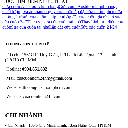
ĐƯỢC TÌM KIẾM NHIỀU NHẤT
Cửa cuốn Austdoor chính hãng
Cửa cuốn Austdoor chính hãng:
Chất lượng và an toàn
công ty cửa cuốn
lắp đặt cửa cuốn tphcm
cửa
cuốn giá rẻ
sửa cửa cuốn tại tphcm
Lắp đặt cửa cuốn giá rẻ
Thợ sửa
cửa cuốn 24/7
Dịch vụ sửa cửa cuốn tại nhà
Thay bình lưu điện cửa
cuốn
Sửa cửa cuốn tại nhà
Lắp đặt cửa cuốn
Sửa cửa cuốn 24/24
THÔNG TIN LIÊN HỆ
Địa chỉ: 156/3 Hà Huy Giáp, P. Thạnh Lộc, Quận 12, Thành
phố Hồ Chí Minh
Hotline:
0904.651.632
Mail: cuacuonhcm24hh@gmail.com
Website: thicongcuacuontphcm.com
Website: cuacuonhcm24h.com
CHI NHÁNH
- Chi Nhánh : 186/6 Chu Mạnh Trinh, P.bến Nghé, Q.1, TPHCM