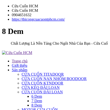
Cửa Cuốn HCM
Cửa Cuốn HCM
0904651632
https://thicongcuacuontphcm.com/
8 Dem
Chất Lượng Là Nền Tảng Cho Ngôi Nhà Của Bạn - Cửa Cuốn H
Trang chủ
Giới thiệu
Sản phẩm
CỬA CUỐN TITADOOR
CỬA CUỐN NAN NHÔM BOODOOR
CỬA CUỐN KTNDOOR
CỬA KÉO ĐÀI LOAN
CỬA CUỐN ĐÀI LOAN
6 Dem
7 Dem
8 Dem
MOTOR CỬA CUỐN