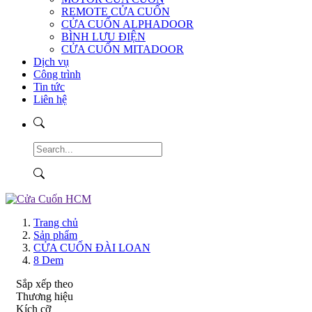
REMOTE CỬA CUỐN
CỬA CUỐN ALPHADOOR
BÌNH LƯU ĐIỆN
CỬA CUỐN MITADOOR
Dịch vụ
Công trình
Tin tức
Liên hệ
Trang chủ
Sản phẩm
CỬA CUỐN ĐÀI LOAN
8 Dem
Sắp xếp theo
Thương hiệu
Kích cỡ