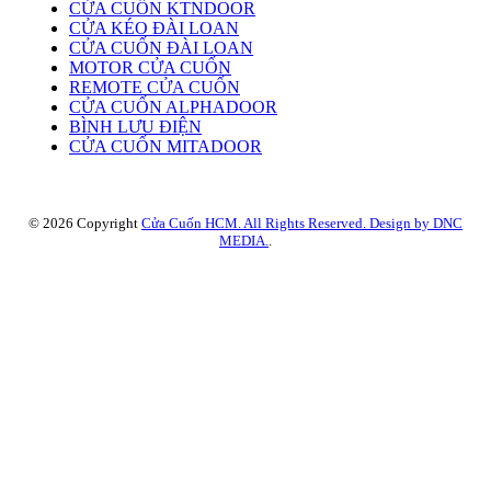
CỬA CUỐN KTNDOOR
CỬA KÉO ĐÀI LOAN
CỬA CUỐN ĐÀI LOAN
MOTOR CỬA CUỐN
REMOTE CỬA CUỐN
CỬA CUỐN ALPHADOOR
BÌNH LƯU ĐIỆN
CỬA CUỐN MITADOOR
© 2026 Copyright
Cửa Cuốn HCM. All Rights Reserved. Design by DNC
MEDIA.
.