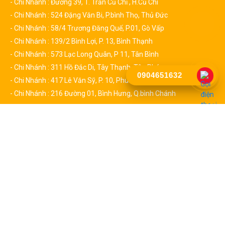
- Chi Nhánh : Đường 39, T. Trấn Củ Chỉ , H.Củ Chi
- Chi Nhánh : 524 Đặng Văn Bi, P.bình Thọ, Thủ Đức
- Chi Nhánh : 58/4 Trương Đăng Quế, P.01, Gò Vấp
- Chi Nhánh : 139/2 Bình Lợi, P. 13, Bình Thạnh
- Chi Nhánh : 573 Lạc Long Quân, P 11, Tân Bình
- Chi Nhánh : 311 Hồ Đắc Di, Tây Thạnh, Tân Phú
0904651632
- Chi Nhánh : 417 Lê Văn Sỹ, P. 10, Phú Nhuận
- Chi Nhánh : 216 Đường 01, Bình Hưng, Q.bình Chánh
CHÍNH SÁCH
Chính Sách & Quy Định Chung
Chính Sách Đổi Trả
Chính sách Bảo hành
Chính sách vận chuyển
Chính Sách Quy Định