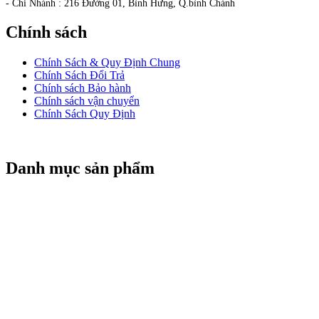
- Chi Nhánh : 216 Đường 01, Bình Hưng, Q.bình Chánh
Chính sách
Chính Sách & Quy Định Chung
Chính Sách Đổi Trả
Chính sách Bảo hành
Chính sách vận chuyển
Chính Sách Quy Định
Danh mục sản phẩm
CỬA CUỐN TITADOOR
CỬA CUỐN NAN NHÔM BOODOOR
CỬA CUỐN KTNDOOR
CỬA KÉO ĐÀI LOAN
CỬA CUỐN ĐÀI LOAN
MOTOR CỬA CUỐN
REMOTE CỬA CUỐN
CỬA CUỐN ALPHADOOR
BÌNH LƯU ĐIỆN
CỬA CUỐN MITADOOR