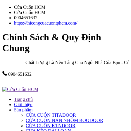
Cửa Cuốn HCM
Cửa Cuốn HCM
0904651632
https://thicongcuacuontphcm.com/
Chính Sách & Quy Định
Chung
Chất Lượng Là Nền Tảng Cho Ngôi Nhà Của Bạn - Cửa
0904651632
Trang chủ
Giới thiệu
Sản phẩm
CỬA CUỐN TITADOOR
CỬA CUỐN NAN NHÔM BOODOOR
CỬA CUỐN KTNDOOR
CỬA KÉO ĐÀI LOAN