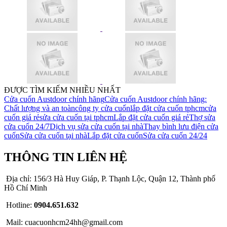
ĐƯỢC TÌM KIẾM NHIỀU NHẤT
Cửa cuốn Austdoor chính hãng
Cửa cuốn Austdoor chính hãng:
Chất lượng và an toàn
công ty cửa cuốn
lắp đặt cửa cuốn tphcm
cửa
cuốn giá rẻ
sửa cửa cuốn tại tphcm
Lắp đặt cửa cuốn giá rẻ
Thợ sửa
cửa cuốn 24/7
Dịch vụ sửa cửa cuốn tại nhà
Thay bình lưu điện cửa
cuốn
Sửa cửa cuốn tại nhà
Lắp đặt cửa cuốn
Sửa cửa cuốn 24/24
THÔNG TIN LIÊN HỆ
Địa chỉ: 156/3 Hà Huy Giáp, P. Thạnh Lộc, Quận 12, Thành phố
Hồ Chí Minh
Hotline:
0904.651.632
Mail: cuacuonhcm24hh@gmail.com