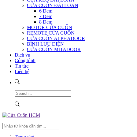
CỬA CUỐN ĐÀI LOAN
6 Dem
7 Dem
8 Dem
MOTOR CỬA CUỐN
REMOTE CỬA CUỐN
CỬA CUỐN ALPHADOOR
BÌNH LƯU ĐIỆN
CỬA CUỐN MITADOOR
Dịch vụ
Công trình
Tin tức
Liên hệ
Trang chủ