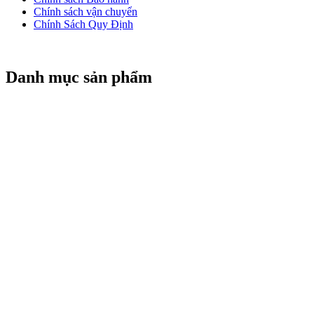
Chính sách vận chuyển
Chính Sách Quy Định
Danh mục sản phẩm
CỬA CUỐN TITADOOR
CỬA CUỐN NAN NHÔM BOODOOR
CỬA CUỐN KTNDOOR
CỬA KÉO ĐÀI LOAN
CỬA CUỐN ĐÀI LOAN
MOTOR CỬA CUỐN
REMOTE CỬA CUỐN
CỬA CUỐN ALPHADOOR
BÌNH LƯU ĐIỆN
CỬA CUỐN MITADOOR
© 2026 Copyright
Cửa Cuốn HCM. All Rights Reserved. Design
by DNC MEDIA.
.
0904651632