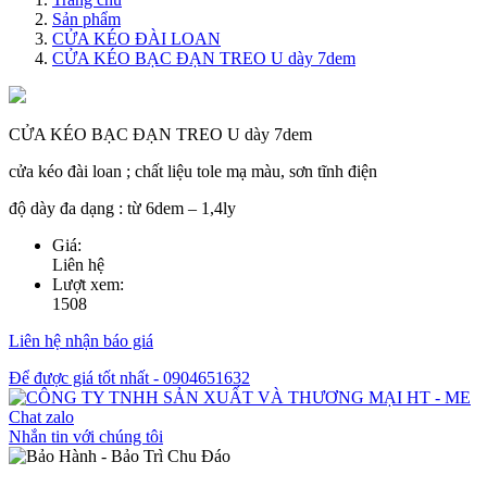
Sản phẩm
CỬA KÉO ĐÀI LOAN
CỬA KÉO BẠC ĐẠN TREO U dày 7dem
CỬA KÉO BẠC ĐẠN TREO U dày 7dem
cửa kéo đài loan ; chất liệu tole mạ màu, sơn tĩnh điện
độ dày đa dạng : từ 6dem – 1,4ly
Giá:
Liên hệ
Lượt xem:
1508
Liên hệ nhận báo giá
Để được giá tốt nhất - 0904651632
Chat zalo
Nhắn tin với chúng tôi