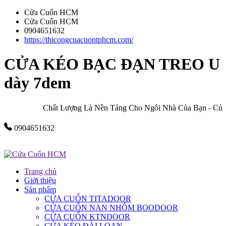
Cửa Cuốn HCM
Cửa Cuốn HCM
0904651632
https://thicongcuacuontphcm.com/
CỬA KÉO BẠC ĐẠN TREO U
dày 7dem
Chất Lượng Là Nền Tảng Cho Ngôi Nhà Của Bạn - Cửa C
0904651632
Trang chủ
Giới thiệu
Sản phẩm
CỬA CUỐN TITADOOR
CỬA CUỐN NAN NHÔM BOODOOR
CỬA CUỐN KTNDOOR
CỬA KÉO ĐÀI LOAN