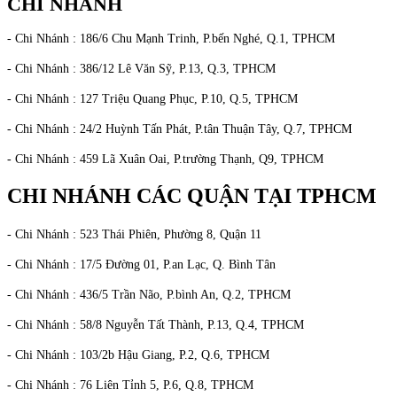
CHI NHÁNH
- Chi Nhánh : 186/6 Chu Mạnh Trinh, P.bến Nghé, Q.1, TPHCM
- Chi Nhánh : 386/12 Lê Văn Sỹ, P.13, Q.3, TPHCM
- Chi Nhánh : 127 Triệu Quang Phục, P.10, Q.5, TPHCM
- Chi Nhánh : 24/2 Huỳnh Tấn Phát, P.tân Thuận Tây, Q.7, TPHCM
- Chi Nhánh : 459 Lã Xuân Oai, P.trường Thạnh, Q9, TPHCM
CHI NHÁNH CÁC QUẬN TẠI TPHCM
- Chi Nhánh : 523 Thái Phiên, Phường 8, Quận 11
- Chi Nhánh : 17/5 Đường 01, P.an Lạc, Q. Bình Tân
- Chi Nhánh : 436/5 Trần Não, P.bình An, Q.2, TPHCM
- Chi Nhánh : 58/8 Nguyễn Tất Thành, P.13, Q.4, TPHCM
- Chi Nhánh : 103/2b Hậu Giang, P.2, Q.6, TPHCM
- Chi Nhánh : 76 Liên Tỉnh 5, P.6, Q.8, TPHCM