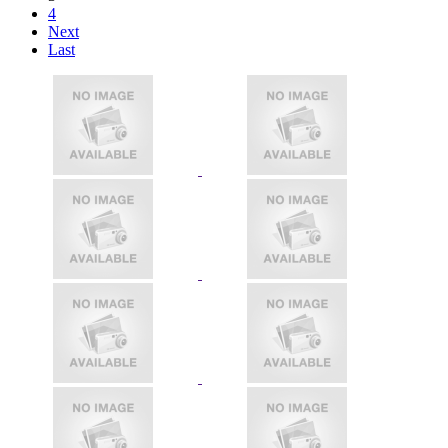
4
Next
Last