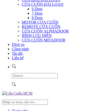
CỬA CUỐN ĐÀI LOAN
6 Dem
7 Dem
8 Dem
MOTOR CỬA CUỐN
REMOTE CỬA CUỐN
CỬA CUỐN ALPHADOOR
BÌNH LƯU ĐIỆN
CỬA CUỐN MITADOOR
Dịch vụ
Công trình
Tin tức
Liên hệ
Trang chủ