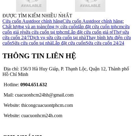
ĐƯỢC TÌM KIẾM NHIỀU NHẤT
Cửa cuốn Austdoor chính hãng
Cửa cuốn Austdoor chính hãng:
Chất lượng và an toàn
công ty cửa cuốn
lắp đặt cửa cuốn tphcm
cửa
cuốn giá rẻ
sửa cửa cuốn tại tphcm
Lắp đặt cửa cuốn giá rẻ
Thợ sửa
cửa cuốn 24/7
Dịch vụ sửa cửa cuốn tại nhà
Thay bình lưu điện cửa
cuốn
Sửa cửa cuốn tại nhà
Lắp đặt cửa cuốn
Sửa cửa cuốn 24/24
THÔNG TIN LIÊN HỆ
Địa chỉ: 156/3 Hà Huy Giáp, P. Thạnh Lộc, Quận 12, Thành phố
Hồ Chí Minh
Hotline:
0904.651.632
Mail: cuacuonhcm24hh@gmail.com
Website: thicongcuacuontphcm.com
Website: cuacuonhcm24h.com