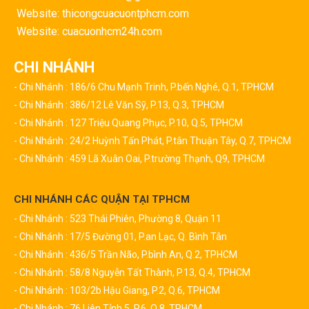
Website: thicongcuacuontphcm.com
Website: cuacuonhcm24h.com
CHI NHÁNH
- Chi Nhánh : 186/6 Chu Mạnh Trinh, P.bến Nghé, Q.1, TPHCM
- Chi Nhánh : 386/12 Lê Văn Sỹ, P.13, Q.3, TPHCM
- Chi Nhánh : 127 Triệu Quang Phục, P.10, Q.5, TPHCM
- Chi Nhánh : 24/2 Huỳnh Tấn Phát, P.tân Thuận Tây, Q.7, TPHCM
- Chi Nhánh : 459 Lã Xuân Oai, P.trường Thạnh, Q9, TPHCM
CHI NHÁNH CÁC QUẬN TẠI TPHCM
- Chi Nhánh : 523 Thái Phiên, Phường 8, Quận 11
- Chi Nhánh : 17/5 Đường 01, P.an Lạc, Q. Bình Tân
- Chi Nhánh : 436/5 Trần Não, P.bình An, Q.2, TPHCM
- Chi Nhánh : 58/8 Nguyễn Tất Thành, P.13, Q.4, TPHCM
- Chi Nhánh : 103/2b Hậu Giang, P.2, Q.6, TPHCM
- Chi Nhánh : 76 Liên Tỉnh 5, P.6, Q.8, TPHCM