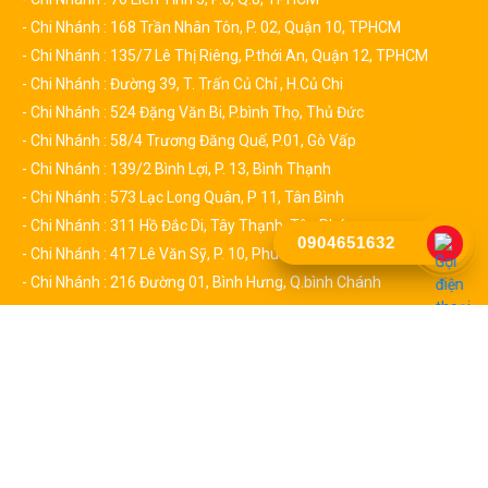
- Chi Nhánh : 168 Trần Nhân Tôn, P. 02, Quận 10, TPHCM
- Chi Nhánh : 135/7 Lê Thị Riêng, P.thới An, Quận 12, TPHCM
- Chi Nhánh : Đường 39, T. Trấn Củ Chỉ , H.Củ Chi
- Chi Nhánh : 524 Đặng Văn Bi, P.bình Thọ, Thủ Đức
- Chi Nhánh : 58/4 Trương Đăng Quế, P.01, Gò Vấp
- Chi Nhánh : 139/2 Bình Lợi, P. 13, Bình Thạnh
- Chi Nhánh : 573 Lạc Long Quân, P 11, Tân Bình
- Chi Nhánh : 311 Hồ Đắc Di, Tây Thạnh, Tân Phú
0904651632
- Chi Nhánh : 417 Lê Văn Sỹ, P. 10, Phú Nhuận
- Chi Nhánh : 216 Đường 01, Bình Hưng, Q.bình Chánh
CHÍNH SÁCH
Chính Sách & Quy Định Chung
Chính Sách Đổi Trả
Chính sách Bảo hành
Chính sách vận chuyển