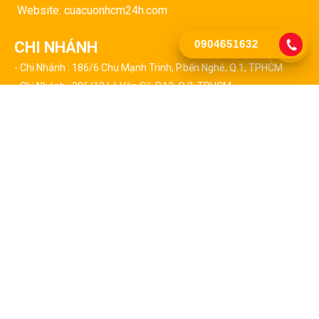
Website: cuacuonhcm24h.com
0904651632
CHI NHÁNH
- Chi Nhánh : 186/6 Chu Mạnh Trinh, P.bến Nghé, Q.1, TPHCM
- Chi Nhánh : 386/12 Lê Văn Sỹ, P.13, Q.3, TPHCM
- Chi Nhánh : 127 Triệu Quang Phục, P.10, Q.5, TPHCM
- Chi Nhánh : 24/2 Huỳnh Tấn Phát, P.tân Thuận Tây, Q.7, TPHCM
- Chi Nhánh : 459 Lã Xuân Oai, P.trường Thạnh, Q9, TPHCM
CHI NHÁNH CÁC QUẬN TẠI TPHCM
- Chi Nhánh : 523 Thái Phiên, Phường 8, Quận 11
- Chi Nhánh : 17/5 Đường 01, P.an Lạc, Q. Bình Tân
- Chi Nhánh : 436/5 Trần Não, P.bình An, Q.2, TPHCM
- Chi Nhánh : 58/8 Nguyễn Tất Thành, P.13, Q.4, TPHCM
- Chi Nhánh : 103/2b Hậu Giang, P.2, Q.6, TPHCM
- Chi Nhánh : 76 Liên Tỉnh 5, P.6, Q.8, TPHCM
- Chi Nhánh : 168 Trần Nhân Tôn, P. 02, Quận 10, TPHCM