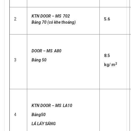
KTN DOOR – MS 702
2
5.6
Bảng 70 (có khe thoáng)
DOOR – MS A80
8.5
3
Bảng 50
2
kg/ m
KTN DOOR – MS LA10
4
Bảng50
LÁ LẤY SÁNG