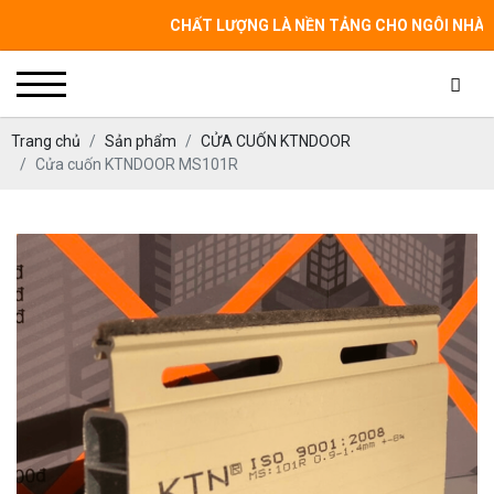
CHẤT LƯỢNG LÀ NỀN TẢNG CHO NGÔI NHÀ CỦA BẠN -
Trang chủ
Sản phẩm
CỬA CUỐN KTNDOOR
Cửa cuốn KTNDOOR MS101R