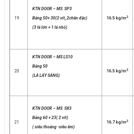
KTN DOOR – MS SP3
2
19
Bảng 50+ 30(2 vít_2chân đặc)
16.5 kg/m
(3 lá lớn + 1 lá nhỏ)
KTN DOOR – MS LS10
Bảng 50
2
20
16.5 kg/m
(LÁ LẤY SÁNG)
KTN DOOR – MS S83
Bảng 60 + 23( 2 vít)
2
21
16.7 kg/m
( siêu thoáng -siêu êm)