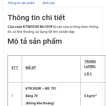
Thông tin sản phẩm
Bình luận
Thông tin chi tiết
Cửa cuốn KTNDOOR Ms101R
là nan cửa có lông nheo chống
ồn, có khe thoáng, sử dụng rất êm và bền đẹp
Mô tả sản phẩm
TRỌNG
LƯỢNG
STT
MÃ SP
± 8 %
KTN DOOR – MS 701
2
1
Bảng 70
5 kg/m
(không khe thoáng)