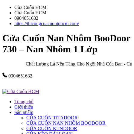
Cửa Cuốn HCM
Cửa Cuốn HCM
0904651632
https://thicongcuacuontphcm.com/
Cửa Cuốn Nan Nhôm BooDoor
730 – Nan Nhôm 1 Lớp
Chất Lượng Là Nền Tảng Cho Ngôi Nhà Của Bạn - Cửa Cu
0904651632
Trang chủ
Giới thiệu
Sản phẩm
CỬA CUỐN TITADOOR
CỬA CUỐN NAN NHÔM BOODOOR
CỬA CUỐN KTNDOOR
CỬA KÉO ĐÀI LOAN