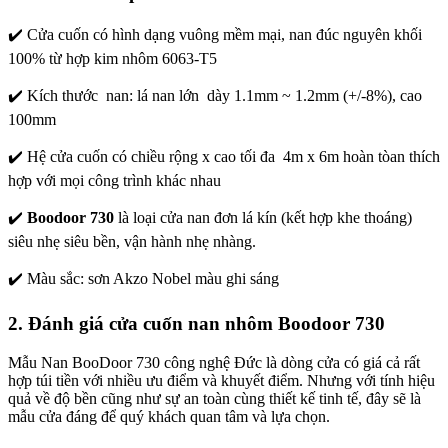
✔️ Cửa cuốn có hình dạng vuông mềm mại, nan đúc nguyên khối
100% từ hợp kim nhôm 6063-T5
✔️ Kích thước nan: lá nan lớn dày 1.1mm ~ 1.2mm (+/-8%), cao
100mm
✔️ Hệ cửa cuốn có chiều rộng x cao tối đa 4m x 6m hoàn tòan thích
hợp với mọi công trình khác nhau
✔️
Boodoor 730
là loại cửa nan đơn lá kín (kết hợp khe thoáng)
siêu nhẹ siêu bền, vận hành nhẹ nhàng.
✔️ Màu sắc: sơn Akzo Nobel màu ghi sáng
2. Đánh giá cửa cuốn nan nhôm
Boodoor 730
Mẫu Nan BooDoor 730 công nghệ Đức
là dòng cửa có giá cả rất
hợp túi tiền với nhiều ưu điểm và khuyết điểm. Nhưng với tính hiệu
quả về độ bền cũng như sự an toàn cùng thiết kế tinh tế, đây sẽ là
mẫu cửa đáng để quý khách quan tâm và lựa chọn.