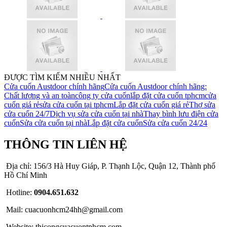
ĐƯỢC TÌM KIẾM NHIỀU NHẤT
Cửa cuốn Austdoor chính hãng
Cửa cuốn Austdoor chính hãng:
Chất lượng và an toàn
công ty cửa cuốn
lắp đặt cửa cuốn tphcm
cửa
cuốn giá rẻ
sửa cửa cuốn tại tphcm
Lắp đặt cửa cuốn giá rẻ
Thợ sửa
cửa cuốn 24/7
Dịch vụ sửa cửa cuốn tại nhà
Thay bình lưu điện cửa
cuốn
Sửa cửa cuốn tại nhà
Lắp đặt cửa cuốn
Sửa cửa cuốn 24/24
THÔNG TIN LIÊN HỆ
Địa chỉ: 156/3 Hà Huy Giáp, P. Thạnh Lộc, Quận 12, Thành phố
Hồ Chí Minh
Hotline:
0904.651.632
Mail: cuacuonhcm24hh@gmail.com
Website: thicongcuacuontphcm.com