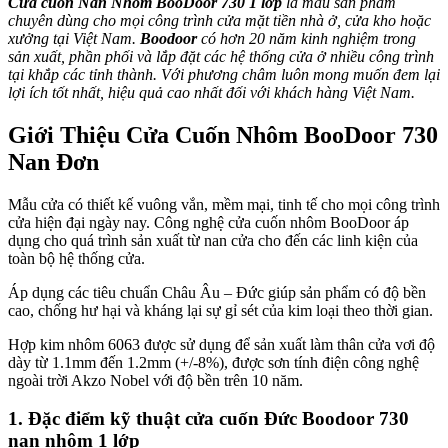
Cửa cuốn Nan Nhôm BooDoor 730 1 lớp
là mẫu sản phẩm
chuyên dùng cho mọi công trình cửa mặt tiền nhà ở, cửa kho hoặc
xưởng tại Việt Nam.
Boodoor
có hơn 20 năm kinh nghiệm trong
sản xuất, phần phối và lắp đặt các hệ thống cửa ở nhiều công trình
tại khắp các tỉnh thành. Với phương châm luôn mong muốn đem lại
lợi ích tốt nhất, hiệu quả cao nhất đối với khách hàng Việt Nam.
Giới Thiệu Cửa Cuốn Nhôm BooDoor 730
Nan Đơn
Mẫu cửa có thiết kế vuông vắn, mềm mại, tinh tế cho mọi công trình
cửa hiện đại ngày nay. Công nghệ cửa cuốn nhôm BooDoor áp
dụng cho quá trình sản xuất từ nan cửa cho đến các linh kiện của
toàn bộ hệ thống cửa.
Áp dụng các tiêu chuẩn Châu Âu – Đức giúp sản phẩm có độ bền
cao, chống hư hại và kháng lại sự gỉ sét của kim loại theo thời gian.
Hợp kim nhôm 6063 được sử dụng để sản xuất làm thân cửa vơi độ
dày từ 1.1mm đến 1.2mm (+/-8%), được sơn tính điện công nghệ
ngoài trời Akzo Nobel với độ bền trên 10 năm.
1. Đặc điểm kỹ thuật cửa cuốn Đức Boodoor 730
nan nhôm 1 lớp