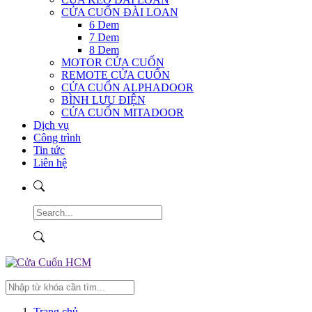
CỬA CUỐN ĐÀI LOAN
6 Dem
7 Dem
8 Dem
MOTOR CỬA CUỐN
REMOTE CỬA CUỐN
CỬA CUỐN ALPHADOOR
BÌNH LƯU ĐIỆN
CỬA CUỐN MITADOOR
Dịch vụ
Công trình
Tin tức
Liên hệ
Trang chủ