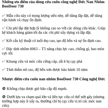
Những ưu điểm của dòng cửa cuốn công nghệ Đức Nan Nhôm
BooDoor 730
✅ Mẫu cửa này có trọng lượng siêu nhẹ, dễ dàng lắp đặt, dễ dàng
vận hành và chạy ổn định.
✅ Chi phí lắp đặt hợp lý không cao so với các dòng cửa khác. Giúp
hệ khách hàng giảm tối đa các chi phí xây dựng và lắp đặt.
✅ Kết cấu kỹ thuật có tuổi thọ cao, tạo độ bền và sự ổn định cao.
✅ Đặc tính nhôm 6063 – T5 năng chịu lực cao, chống gỉ, hao mòn
cực tốt.
✅ Khung cửa và móc cửa cứng cáp, rất ít bị cạy phá
✅ Tính thẩm mĩ cao, độ bền sơn được bảo hành 10 năm
Nhược điểm cửa cuốn nan nhôm
BooDoor 730 Công nghệ Đức
🚫 Không chịu được gió bão cấp độ mạnh.
🚫 Dưới lựa va chạm quá lớn và liên tục cửa có thể nứt gãy (nhưng
trường hợp này ít xẩy ra, thường chỉ bị cạy cửa vị trí các móc nan
cửa).