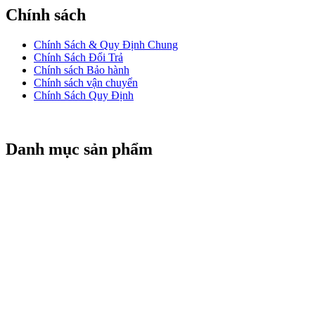
Chính sách
Chính Sách & Quy Định Chung
Chính Sách Đổi Trả
Chính sách Bảo hành
Chính sách vận chuyển
Chính Sách Quy Định
Danh mục sản phẩm
CỬA CUỐN TITADOOR
CỬA CUỐN NAN NHÔM BOODOOR
CỬA CUỐN KTNDOOR
CỬA KÉO ĐÀI LOAN
CỬA CUỐN ĐÀI LOAN
MOTOR CỬA CUỐN
REMOTE CỬA CUỐN
CỬA CUỐN ALPHADOOR
BÌNH LƯU ĐIỆN
CỬA CUỐN MITADOOR