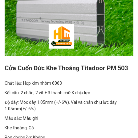
Cửa Cuốn Đức Khe Thoáng Titadoor PM 503
Chất liệu:
Hợp kim nhôm 6063
Kết cấu:
2 chân, 2 vít + 3 thanh chữ K chịu lực.
Độ dày:
Móc dày 1.05mm (+/-6%). Vai và chân chịu lực dày
1.05mm(+/-6%)
Màu sắc:
Màu ghi
Khe thoáng:
Có
Ron chống ồn:
Không