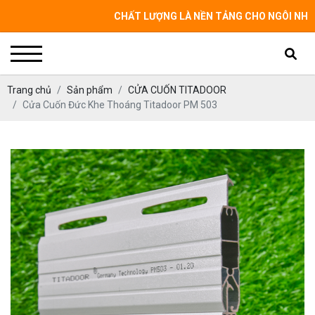
CHẤT LƯỢNG LÀ NỀN TẢNG CHO NGÔI NHÀ CỦA B
Trang chủ
Sản phẩm
CỬA CUỐN TITADOOR
Cửa Cuốn Đức Khe Thoáng Titadoor PM 503