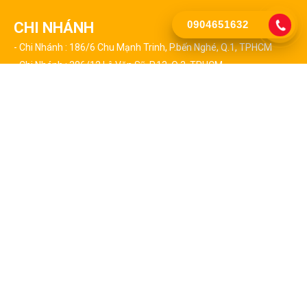
0904651632
CHI NHÁNH
- Chi Nhánh : 186/6 Chu Mạnh Trinh, P.bến Nghé, Q.1, TPHCM
- Chi Nhánh : 386/12 Lê Văn Sỹ, P.13, Q.3, TPHCM
- Chi Nhánh : 127 Triệu Quang Phục, P.10, Q.5, TPHCM
- Chi Nhánh : 24/2 Huỳnh Tấn Phát, P.tân Thuận Tây, Q.7, TPHCM
- Chi Nhánh : 459 Lã Xuân Oai, P.trường Thạnh, Q9, TPHCM
CHI NHÁNH CÁC QUẬN TẠI TPHCM
- Chi Nhánh : 523 Thái Phiên, Phường 8, Quận 11
- Chi Nhánh : 17/5 Đường 01, P.an Lạc, Q. Bình Tân
- Chi Nhánh : 436/5 Trần Não, P.bình An, Q.2, TPHCM
- Chi Nhánh : 58/8 Nguyễn Tất Thành, P.13, Q.4, TPHCM
- Chi Nhánh : 103/2b Hậu Giang, P.2, Q.6, TPHCM
- Chi Nhánh : 76 Liên Tỉnh 5, P.6, Q.8, TPHCM
- Chi Nhánh : 168 Trần Nhân Tôn, P. 02, Quận 10, TPHCM
- Chi Nhánh : 135/7 Lê Thị Riêng, P.thới An, Quận 12, TPHCM