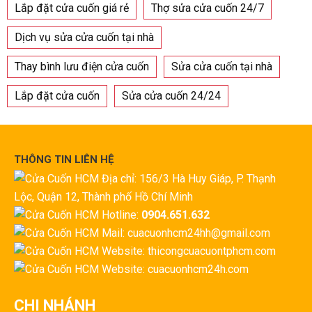
Lắp đặt cửa cuốn giá rẻ
Thợ sửa cửa cuốn 24/7
Dịch vụ sửa cửa cuốn tại nhà
Thay bình lưu điện cửa cuốn
Sửa cửa cuốn tại nhà
Lắp đặt cửa cuốn
Sửa cửa cuốn 24/24
THÔNG TIN LIÊN HỆ
Địa chỉ: 156/3 Hà Huy Giáp, P. Thạnh
Lộc, Quận 12, Thành phố Hồ Chí Minh
Hotline:
0904.651.632
Mail: cuacuonhcm24hh@gmail.com
Website: thicongcuacuontphcm.com
Website: cuacuonhcm24h.com
CHI NHÁNH