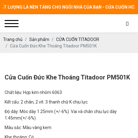
 LƯỢNG LÀ NỀN TẢNG CHO NGÔI NHÀ CỦA BẠN - CỬA CUỐN HCM L
Trang chủ
Sản phẩm
CỬA CUỐN TITADOOR
Cửa Cuốn Đức Khe Thoáng Titadoor PM501K
Cửa Cuốn Đức Khe Thoáng Titadoor PM501K
Chất liệu:
Hợp kim nhôm 6063
Kết cấu:
2 chân, 2 vít. 3 thanh chữ K chịu lực.
Độ dày:
Móc dày 1.25mm (+/-6%). Vai và chân chịu lực dày
1.45mm(+/-6%)
Màu sắc:
Màu vàng kem
Khe thoáng:
Có