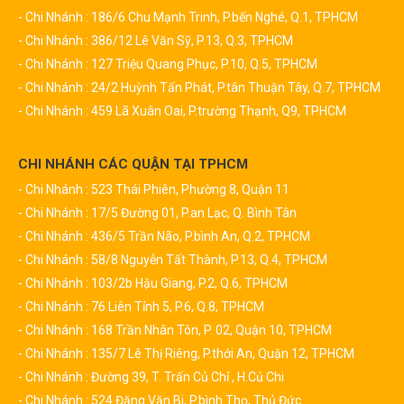
- Chi Nhánh : 186/6 Chu Mạnh Trinh, P.bến Nghé, Q.1, TPHCM
- Chi Nhánh : 386/12 Lê Văn Sỹ, P.13, Q.3, TPHCM
- Chi Nhánh : 127 Triệu Quang Phục, P.10, Q.5, TPHCM
- Chi Nhánh : 24/2 Huỳnh Tấn Phát, P.tân Thuận Tây, Q.7, TPHCM
- Chi Nhánh : 459 Lã Xuân Oai, P.trường Thạnh, Q9, TPHCM
CHI NHÁNH CÁC QUẬN TẠI TPHCM
- Chi Nhánh : 523 Thái Phiên, Phường 8, Quận 11
- Chi Nhánh : 17/5 Đường 01, P.an Lạc, Q. Bình Tân
- Chi Nhánh : 436/5 Trần Não, P.bình An, Q.2, TPHCM
- Chi Nhánh : 58/8 Nguyễn Tất Thành, P.13, Q.4, TPHCM
- Chi Nhánh : 103/2b Hậu Giang, P.2, Q.6, TPHCM
- Chi Nhánh : 76 Liên Tỉnh 5, P.6, Q.8, TPHCM
- Chi Nhánh : 168 Trần Nhân Tôn, P. 02, Quận 10, TPHCM
- Chi Nhánh : 135/7 Lê Thị Riêng, P.thới An, Quận 12, TPHCM
- Chi Nhánh : Đường 39, T. Trấn Củ Chỉ , H.Củ Chi
- Chi Nhánh : 524 Đặng Văn Bi, P.bình Thọ, Thủ Đức