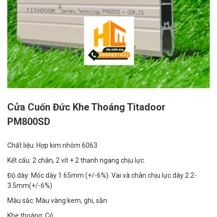
Cửa Cuốn Đức Khe Thoáng Titadoor
PM800SD
Chất liệu:
Hợp kim nhôm 6063
Kết cấu:
2 chân, 2 vít + 2 thanh ngang chịu lực.
Độ dày:
Móc dày 1.65mm (+/-6%). Vai và chân chịu lực dày 2.2-
3.5mm(+/-6%)
Màu sắc:
Màu vàng kem, ghi, sần
Khe thoáng:
Có