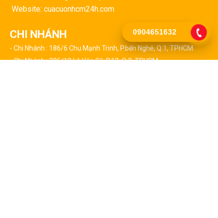
Website: cuacuonhcm24h.com
0904651632
CHI NHÁNH
- Chi Nhánh : 186/6 Chu Mạnh Trinh, P.bến Nghé, Q.1, TPHCM
- Chi Nhánh : 386/12 Lê Văn Sỹ, P.13, Q.3, TPHCM
- Chi Nhánh : 127 Triệu Quang Phục, P.10, Q.5, TPHCM
- Chi Nhánh : 24/2 Huỳnh Tấn Phát, P.tân Thuận Tây, Q.7, TPHCM
- Chi Nhánh : 459 Lã Xuân Oai, P.trường Thạnh, Q9, TPHCM
CHI NHÁNH CÁC QUẬN TẠI TPHCM
- Chi Nhánh : 523 Thái Phiên, Phường 8, Quận 11
- Chi Nhánh : 17/5 Đường 01, P.an Lạc, Q. Bình Tân
- Chi Nhánh : 436/5 Trần Não, P.bình An, Q.2, TPHCM
- Chi Nhánh : 58/8 Nguyễn Tất Thành, P.13, Q.4, TPHCM
- Chi Nhánh : 103/2b Hậu Giang, P.2, Q.6, TPHCM
- Chi Nhánh : 76 Liên Tỉnh 5, P.6, Q.8, TPHCM
- Chi Nhánh : 168 Trần Nhân Tôn, P. 02, Quận 10, TPHCM