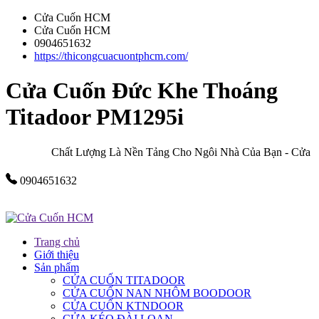
Cửa Cuốn HCM
Cửa Cuốn HCM
0904651632
https://thicongcuacuontphcm.com/
Cửa Cuốn Đức Khe Thoáng
Titadoor PM1295i
Chất Lượng Là Nền Tảng Cho Ngôi Nhà Của Bạn - Cửa Cuố
0904651632
Trang chủ
Giới thiệu
Sản phẩm
CỬA CUỐN TITADOOR
CỬA CUỐN NAN NHÔM BOODOOR
CỬA CUỐN KTNDOOR
CỬA KÉO ĐÀI LOAN