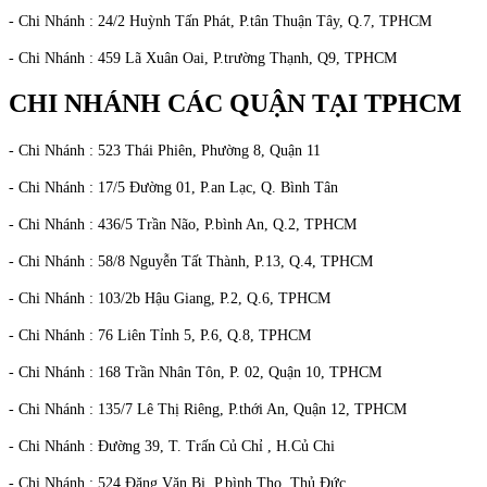
- Chi Nhánh : 24/2 Huỳnh Tấn Phát, P.tân Thuận Tây, Q.7, TPHCM
- Chi Nhánh : 459 Lã Xuân Oai, P.trường Thạnh, Q9, TPHCM
CHI NHÁNH CÁC QUẬN TẠI TPHCM
- Chi Nhánh : 523 Thái Phiên, Phường 8, Quận 11
- Chi Nhánh : 17/5 Đường 01, P.an Lạc, Q. Bình Tân
- Chi Nhánh : 436/5 Trần Não, P.bình An, Q.2, TPHCM
- Chi Nhánh : 58/8 Nguyễn Tất Thành, P.13, Q.4, TPHCM
- Chi Nhánh : 103/2b Hậu Giang, P.2, Q.6, TPHCM
- Chi Nhánh : 76 Liên Tỉnh 5, P.6, Q.8, TPHCM
- Chi Nhánh : 168 Trần Nhân Tôn, P. 02, Quận 10, TPHCM
- Chi Nhánh : 135/7 Lê Thị Riêng, P.thới An, Quận 12, TPHCM
- Chi Nhánh : Đường 39, T. Trấn Củ Chỉ , H.Củ Chi
- Chi Nhánh : 524 Đặng Văn Bi, P.bình Thọ, Thủ Đức