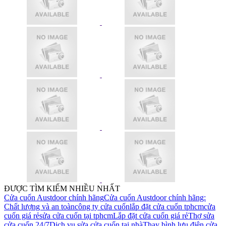
ĐƯỢC TÌM KIẾM NHIỀU NHẤT
Cửa cuốn Austdoor chính hãng
Cửa cuốn Austdoor chính hãng:
Chất lượng và an toàn
công ty cửa cuốn
lắp đặt cửa cuốn tphcm
cửa
cuốn giá rẻ
sửa cửa cuốn tại tphcm
Lắp đặt cửa cuốn giá rẻ
Thợ sửa
cửa cuốn 24/7
Dịch vụ sửa cửa cuốn tại nhà
Thay bình lưu điện cửa