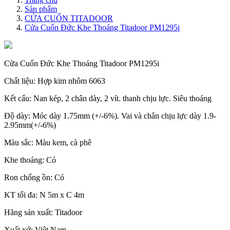
Sản phẩm
CỬA CUỐN TITADOOR
Cửa Cuốn Đức Khe Thoáng Titadoor PM1295i
Cửa Cuốn Đức Khe Thoáng Titadoor PM1295i
Chất liệu:
Hợp kim nhôm 6063
Kết cấu:
Nan kép, 2 chân dày, 2 vít. thanh chịu lực. Siêu thoáng
Độ dày:
Móc dày 1.75mm (+/-6%). Vai và chân chịu lực dày 1.9-
2.95mm(+/-6%)
Màu sắc:
Màu kem, cà phê
Khe thoáng:
Có
Ron chống ồn:
Có
KT tối đa:
N 5m x C 4m
Hãng sản xuất:
Titadoor
Xuất xứ:
Việt Nam