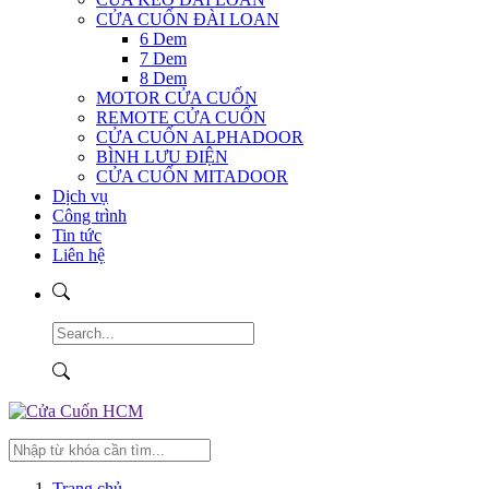
CỬA CUỐN ĐÀI LOAN
6 Dem
7 Dem
8 Dem
MOTOR CỬA CUỐN
REMOTE CỬA CUỐN
CỬA CUỐN ALPHADOOR
BÌNH LƯU ĐIỆN
CỬA CUỐN MITADOOR
Dịch vụ
Công trình
Tin tức
Liên hệ
Trang chủ